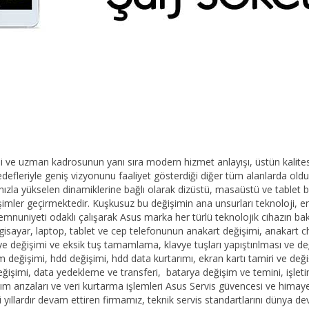
kli ve uzman kadrosunun yanı sıra modern hizmet anlayışı, üstün kalite
 hedefleriyle geniş vizyonunu faaliyet gösterdiği diğer tüm alanlarda ol
ızla yükselen dinamiklerine bağlı olarak dizüstü, masaüstü ve tablet bilg
imler geçirmektedir. Kuşkusuz bu değişimin ana unsurları teknoloji, er
memnuniyeti odaklı çalışarak Asus marka her türlü teknolojik cihazın b
lgisayar, laptop, tablet ve cep telefonunun anakart değişimi, anakart ch
avye değişimi ve eksik tuş tamamlama, klavye tuşları yapıştırılması ve d
ğişimi, hdd değişimi, hdd data kurtarımı, ekran kartı tamiri ve değişim
eğişimi, data yedekleme ve transferi, batarya değişim ve temini, işlet
azılım arızaları ve veri kurtarma işlemleri Asus Servis güvencesi ve hi
 yıllardır devam ettiren firmamız, teknik servis standartlarını dünya d