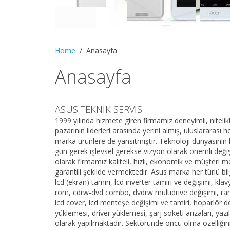
Home
Anasayfa
Anasayfa
ASUS TEKNİK SERVİS
1999 yılında hizmete giren firmamız deneyimli, niteli
pazarının liderleri arasında yerini almış, uluslararası
marka ürünlere de yansıtmıştır. Teknoloji dünyasının h
gün gerek işlevsel gerekse vizyon olarak önemli değiş
olarak firmamız kaliteli, hızlı, ekonomik ve müşteri 
garantili şekilde vermektedir. Asus marka her türlü bi
lcd (ekran) tamiri, lcd inverter tamiri ve değişimi, kl
rom, cdrw-dvd combo, dvdrw multidrive değişimi, ram de
lcd cover, lcd menteşe değişimi ve tamiri, hoparlör d
yüklemesi, driver yüklemesi, şarj soketi arızaları, y
olarak yapılmaktadır. Sektöründe öncü olma özelliğini