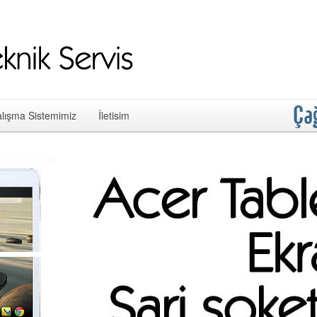
lışma Sistemimiz
İletisim