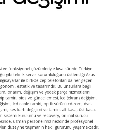
si ve fonksiyonel çözümleriyle kısa sürede Türkiye
duğu gibi teknik servis sorumluluğunu üstlendiği Asus
isayarlar ile birlikte cep telefonları da her geçen
gonomi, estetik ve tasarımdır. Bu unsurlara bağlı
akım, onarım, değişim ve yedek parça hizmetlerini
ip tamiri, bios ve güncellemesi, lcd (ekran) değişimi,
eğişimi, lcd cable tamiri, optik sürücü cd-rom, dvd-
i, ses kartı değişimi ve tamiri, alt kasa, üst kasa,
im sistemi kurulumu ve recovery, orijinal sürücü
mayesinde, uzman personelimiz nezdinde profesyonel
evleri düzeyine taşımanın haklı gururunu yaşamaktadır.