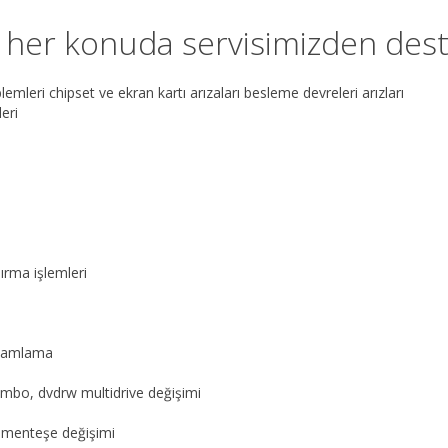
her konuda servisimizden destek
leri chipset ve ekran kartı arızaları besleme devreleri arızları
eri
ırma işlemleri
amamlama
mbo, dvdrw multidrive değişimi
d menteşe değişimi